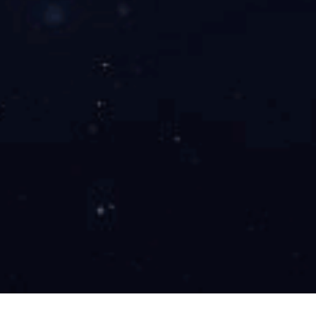
高素质施工队伍 让工程扎实落地
04
值得托付