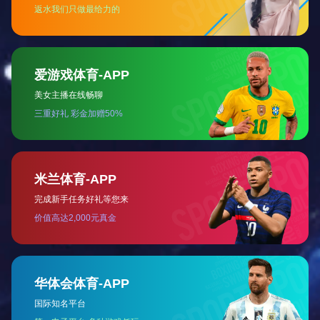
推荐产品
热门产品
开云手机web版登
录入口-开云(中国)
产品分类
冷库工程
product center
厨房冷库
保鲜冷库
西安冷库冷风机
医药冷库
速冻冷库
饮品冷库