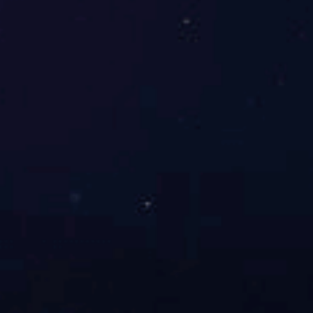
国际制冷设备 品质毋庸置疑
02
值得认可
开云手机web版登录入口-开云(中国) 冷库工程均采用国内外
运行稳定、寿命长，品质远超同行；
美乐柯箱式制冷设备、德国比泽尔压缩机、谷轮压缩机...