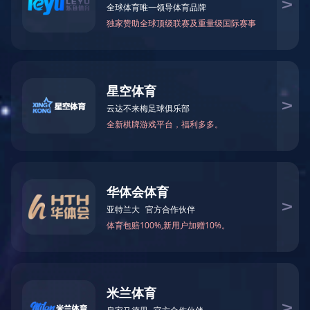
搜索关键字：