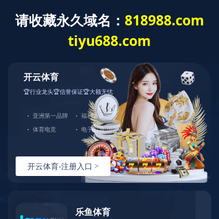
开云手机web版登录入口
欢迎光临开云手机web版登录入口-开云(中国) 官方网站！
开云手机web版登录入口-开云(中国)
冷库工程
压
关于我们
联系我们