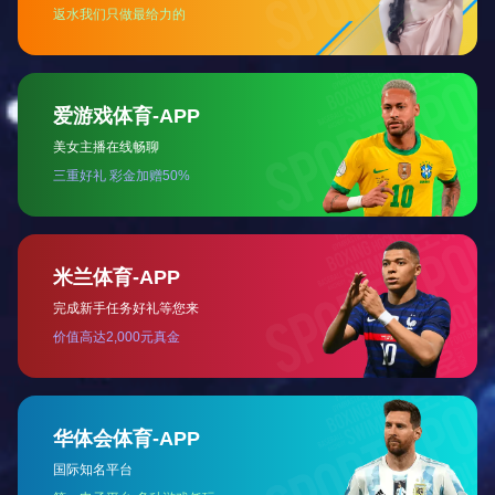
推荐产品
热门产品
开云手机web版登
录入口-开云(中国)
产品分类
冷库工程
product center
厨房冷库
保鲜冷库
西安冷库冷风机
医药冷库
速冻冷库
饮品冷库