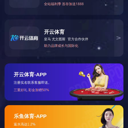
青岛利和萃取股份有限公司2000吨冷库安装
蒲城